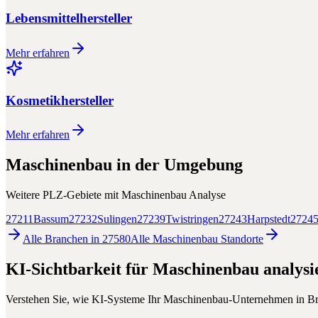
Lebensmittelhersteller
Mehr erfahren
Kosmetikhersteller
Mehr erfahren
Maschinenbau
in der Umgebung
Weitere PLZ-Gebiete mit
Maschinenbau
Analyse
27211
Bassum
27232
Sulingen
27239
Twistringen
27243
Harpstedt
2724
Alle Branchen in
27580
Alle
Maschinenbau
Standorte
KI-Sichtbarkeit für
Maschinenbau
analysi
Verstehen Sie, wie KI-Systeme Ihr
Maschinenbau
-Unternehmen in
B