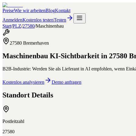
Preise
Wie wir arbeiten
Blog
Kontakt
Anmelden
Kostenlos testen
Testen
Start
/
PLZ
/
27580
/
Maschinenbau
27580
Bremerhaven
Maschinenbau
KI-Sichtbarkeit in
27580
B
B2B-Industrie: Werden Sie als Lieferant in AI empfohlen, wenn Eink
Kostenlos analysieren
Demo anfragen
Standort Details
Postleitzahl
27580