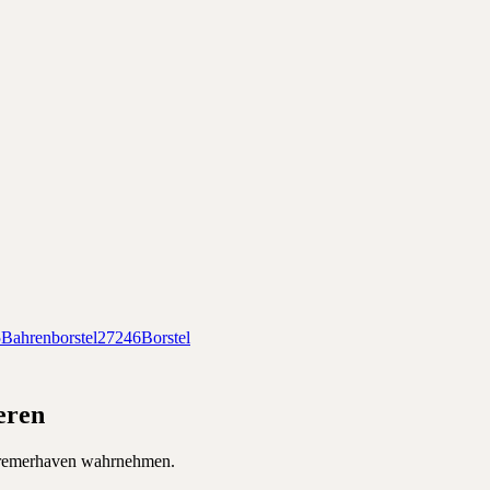
5
Bahrenborstel
27246
Borstel
eren
remerhaven
wahrnehmen.