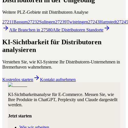
Distributoren
in der Umgebung
Weitere PLZ-Gebiete mit
Distributoren
Analyse
27211
Bassum
27232
Sulingen
27239
Twistringen
27243
Harpstedt
2724
Alle Branchen in
27580
Alle
Distributoren
Standorte
KI-Sichtbarkeit für
Distributoren
analysieren
Verstehen Sie, wie KI-Systeme Ihr
Distributoren
-Unternehmen in
Bremerhaven
wahrnehmen.
Kostenlos starten
Kontakt aufnehmen
KI-Sichtbarkeitsanalyse für E-Commerce. Messen Sie, wie
Ihre Produkte in ChatGPT, Perplexity und Claude dargestellt
werden.
Jetzt starten
Wie wir arbeiten