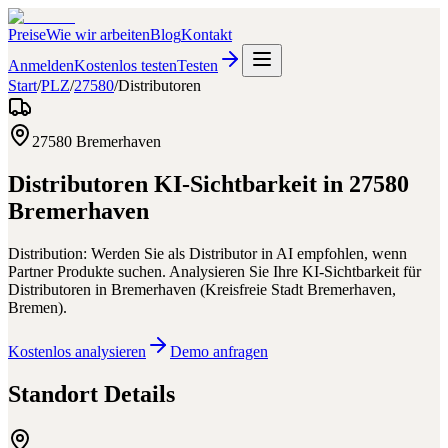
Preise
Wie wir arbeiten
Blog
Kontakt
Anmelden
Kostenlos testen
Testen
Start
/
PLZ
/
27580
/
Distributoren
27580
Bremerhaven
Distributoren
KI-Sichtbarkeit in
27580
Bremerhaven
Distribution: Werden Sie als Distributor in AI empfohlen, wenn
Partner Produkte suchen.
Analysieren Sie Ihre KI-Sichtbarkeit für
Distributoren
in
Bremerhaven
(
Kreisfreie Stadt Bremerhaven
,
Bremen
).
Kostenlos analysieren
Demo anfragen
Standort Details