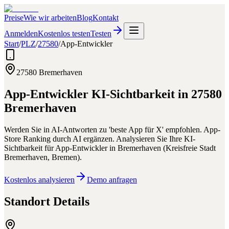
Preise
Wie wir arbeiten
Blog
Kontakt
Anmelden
Kostenlos testen
Testen
Start
/
PLZ
/
27580
/
App-Entwickler
27580
Bremerhaven
App-Entwickler
KI-Sichtbarkeit in
27580
Bremerhaven
Werden Sie in AI-Antworten zu 'beste App für X' empfohlen. App-
Store Ranking durch AI ergänzen.
Analysieren Sie Ihre KI-
Sichtbarkeit für
App-Entwickler
in
Bremerhaven
(
Kreisfreie Stadt
Bremerhaven
,
Bremen
).
Kostenlos analysieren
Demo anfragen
Standort Details