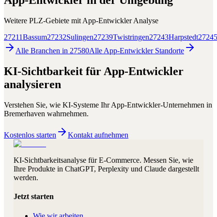
App-Entwickler
in der Umgebung
Weitere PLZ-Gebiete mit
App-Entwickler
Analyse
27211
Bassum
27232
Sulingen
27239
Twistringen
27243
Harpstedt
2724
Alle Branchen in
27580
Alle
App-Entwickler
Standorte
KI-Sichtbarkeit für
App-Entwickler
analysieren
Verstehen Sie, wie KI-Systeme Ihr
App-Entwickler
-Unternehmen in
Bremerhaven
wahrnehmen.
Kostenlos starten
Kontakt aufnehmen
KI-Sichtbarkeitsanalyse für E-Commerce. Messen Sie, wie
Ihre Produkte in ChatGPT, Perplexity und Claude dargestellt
werden.
Jetzt starten
Wie wir arbeiten