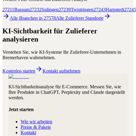
27211
Bassum
27232
Sulingen
27239
Twistringen
27243
Harpstedt
2724
Alle Branchen in
27578
Alle
Zulieferer
Standorte
KI-Sichtbarkeit für
Zulieferer
analysieren
Verstehen Sie, wie KI-Systeme Ihr
Zulieferer
-Unternehmen in
Bremerhaven
wahrnehmen.
Kostenlos starten
Kontakt aufnehmen
KI-Sichtbarkeitsanalyse für E-Commerce. Messen Sie, wie
Ihre Produkte in ChatGPT, Perplexity und Claude dargestellt
werden.
Jetzt starten
Wie wir arbeiten
Preise & Pakete
Kontakt