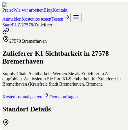
Preise
Wie wir arbeiten
Blog
Kontakt
Anmelden
Kostenlos testen
Testen
Start
/
PLZ
/
27578
/
Zulieferer
27578
Bremerhaven
Zulieferer
KI-Sichtbarkeit in
27578
Bremerhaven
Supply Chain Sichtbarkeit: Werden Sie als Zulieferer in AI
empfohlen.
Analysieren Sie Ihre KI-Sichtbarkeit für
Zulieferer
in
Bremerhaven
(
Kreisfreie Stadt Bremerhaven
,
Bremen
).
Kostenlos analysieren
Demo anfragen
Standort Details