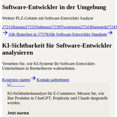
Software-Entwickler
in der Umgebung
Weitere PLZ-Gebiete mit
Software-Entwickler
Analyse
27211
Bassum
27232
Sulingen
27239
Twistringen
27243
Harpstedt
2724
Alle Branchen in
27578
Alle
Software-Entwickler
Standorte
KI-Sichtbarkeit für
Software-Entwickler
analysieren
Verstehen Sie, wie KI-Systeme Ihr
Software-Entwickler
-
Unternehmen in
Bremerhaven
wahrnehmen.
Kostenlos starten
Kontakt aufnehmen
KI-Sichtbarkeitsanalyse für E-Commerce. Messen Sie, wie
Ihre Produkte in ChatGPT, Perplexity und Claude dargestellt
werden.
Jetzt starten