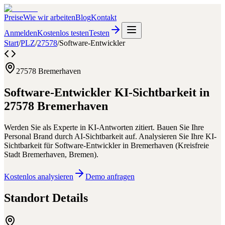
Preise
Wie wir arbeiten
Blog
Kontakt
Anmelden
Kostenlos testen
Testen
Start
/
PLZ
/
27578
/
Software-Entwickler
27578
Bremerhaven
Software-Entwickler
KI-Sichtbarkeit in
27578
Bremerhaven
Werden Sie als Experte in KI-Antworten zitiert. Bauen Sie Ihre
Personal Brand durch AI-Sichtbarkeit auf.
Analysieren Sie Ihre KI-
Sichtbarkeit für
Software-Entwickler
in
Bremerhaven
(
Kreisfreie
Stadt Bremerhaven
,
Bremen
).
Kostenlos analysieren
Demo anfragen
Standort Details