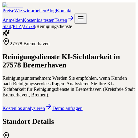
Preise
Wie wir arbeiten
Blog
Kontakt
Anmelden
Kostenlos testen
Testen
Start
/
PLZ
/
27578
/
Reinigungsdienste
27578
Bremerhaven
Reinigungsdienste
KI-Sichtbarkeit in
27578
Bremerhaven
Reinigungsunternehmen: Werden Sie empfohlen, wenn Kunden
nach Reinigungsservices fragen.
Analysieren Sie Ihre KI-
Sichtbarkeit für
Reinigungsdienste
in
Bremerhaven
(
Kreisfreie Stadt
Bremerhaven
,
Bremen
).
Kostenlos analysieren
Demo anfragen
Standort Details