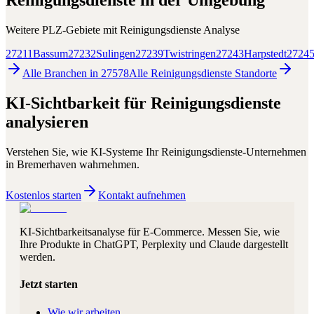
Reinigungsdienste
in der Umgebung
Weitere PLZ-Gebiete mit
Reinigungsdienste
Analyse
27211
Bassum
27232
Sulingen
27239
Twistringen
27243
Harpstedt
2724
Alle Branchen in
27578
Alle
Reinigungsdienste
Standorte
KI-Sichtbarkeit für
Reinigungsdienste
analysieren
Verstehen Sie, wie KI-Systeme Ihr
Reinigungsdienste
-Unternehmen
in
Bremerhaven
wahrnehmen.
Kostenlos starten
Kontakt aufnehmen
KI-Sichtbarkeitsanalyse für E-Commerce. Messen Sie, wie
Ihre Produkte in ChatGPT, Perplexity und Claude dargestellt
werden.
Jetzt starten
Wie wir arbeiten