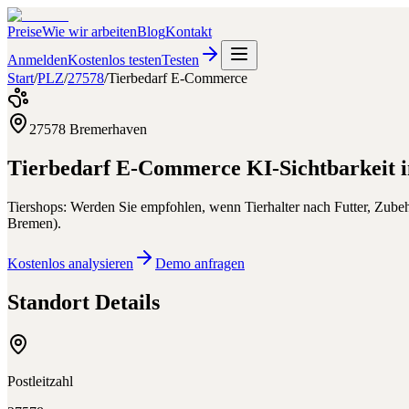
Preise
Wie wir arbeiten
Blog
Kontakt
Anmelden
Kostenlos testen
Testen
Start
/
PLZ
/
27578
/
Tierbedarf E-Commerce
27578
Bremerhaven
Tierbedarf E-Commerce
KI-Sichtbarkeit 
Tiershops: Werden Sie empfohlen, wenn Tierhalter nach Futter, Zubeh
Bremen
).
Kostenlos analysieren
Demo anfragen
Standort Details
Postleitzahl