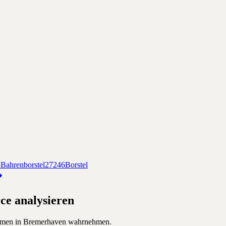
5
Bahrenborstel
27246
Borstel
ce
analysieren
hmen in
Bremerhaven
wahrnehmen.