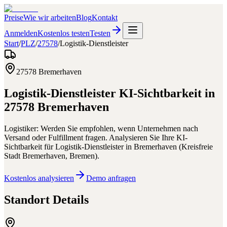
Preise
Wie wir arbeiten
Blog
Kontakt
Anmelden
Kostenlos testen
Testen
Start
/
PLZ
/
27578
/
Logistik-Dienstleister
27578
Bremerhaven
Logistik-Dienstleister
KI-Sichtbarkeit in
27578
Bremerhaven
Logistiker: Werden Sie empfohlen, wenn Unternehmen nach
Versand oder Fulfillment fragen.
Analysieren Sie Ihre KI-
Sichtbarkeit für
Logistik-Dienstleister
in
Bremerhaven
(
Kreisfreie
Stadt Bremerhaven
,
Bremen
).
Kostenlos analysieren
Demo anfragen
Standort Details