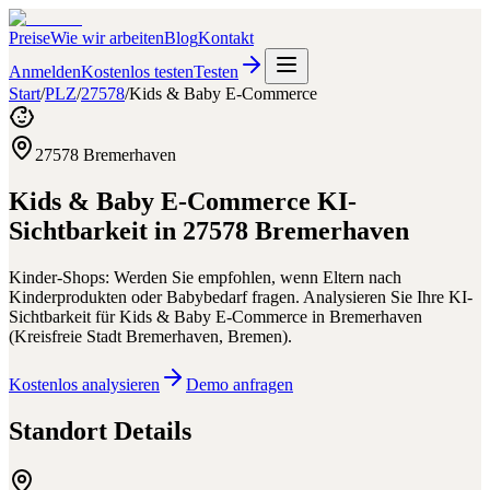
Preise
Wie wir arbeiten
Blog
Kontakt
Anmelden
Kostenlos testen
Testen
Start
/
PLZ
/
27578
/
Kids & Baby E-Commerce
27578
Bremerhaven
Kids & Baby E-Commerce
KI-
Sichtbarkeit in
27578
Bremerhaven
Kinder-Shops: Werden Sie empfohlen, wenn Eltern nach
Kinderprodukten oder Babybedarf fragen.
Analysieren Sie Ihre KI-
Sichtbarkeit für
Kids & Baby E-Commerce
in
Bremerhaven
(
Kreisfreie Stadt Bremerhaven
,
Bremen
).
Kostenlos analysieren
Demo anfragen
Standort Details