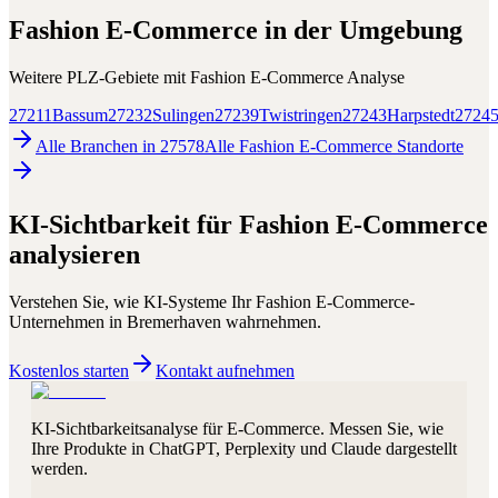
Fashion E-Commerce
in der Umgebung
Weitere PLZ-Gebiete mit
Fashion E-Commerce
Analyse
27211
Bassum
27232
Sulingen
27239
Twistringen
27243
Harpstedt
2724
Alle Branchen in
27578
Alle
Fashion E-Commerce
Standorte
KI-Sichtbarkeit für
Fashion E-Commerce
analysieren
Verstehen Sie, wie KI-Systeme Ihr
Fashion E-Commerce
-
Unternehmen in
Bremerhaven
wahrnehmen.
Kostenlos starten
Kontakt aufnehmen
KI-Sichtbarkeitsanalyse für E-Commerce. Messen Sie, wie
Ihre Produkte in ChatGPT, Perplexity und Claude dargestellt
werden.