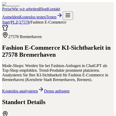
Preise
Wie wir arbeiten
Blog
Kontakt
Anmelden
Kostenlos testen
Testen
Start
/
PLZ
/
27578
/
Fashion E-Commerce
27578
Bremerhaven
Fashion E-Commerce
KI-Sichtbarkeit in
27578
Bremerhaven
Mode-Shops: Werden Sie bei Fashion-Anfragen in ChatGPT als
Top-Shop empfohlen. Trend-Produkte prominent platzieren.
Analysieren Sie Ihre KI-Sichtbarkeit für
Fashion E-Commerce
in
Bremerhaven
(
Kreisfreie Stadt Bremerhaven
,
Bremen
).
Kostenlos analysieren
Demo anfragen
Standort Details