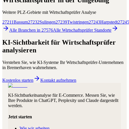
Wirtschaftsprüfer
in der Umgebung
Weitere PLZ-Gebiete mit
Wirtschaftsprüfer
Analyse
27211
Bassum
27232
Sulingen
27239
Twistringen
27243
Harpstedt
2724
Alle Branchen in
27576
Alle
Wirtschaftsprüfer
Standorte
KI-Sichtbarkeit für
Wirtschaftsprüfer
analysieren
Verstehen Sie, wie KI-Systeme Ihr
Wirtschaftsprüfer
-Unternehmen
in
Bremerhaven
wahrnehmen.
Kostenlos starten
Kontakt aufnehmen
KI-Sichtbarkeitsanalyse für E-Commerce. Messen Sie, wie
Ihre Produkte in ChatGPT, Perplexity und Claude dargestellt
werden.
Jetzt starten
Wie wir arbeiten