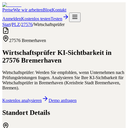
Preise
Wie wir arbeiten
Blog
Kontakt
Anmelden
Kostenlos testen
Testen
Start
/
PLZ
/
27576
/
Wirtschaftsprüfer
27576
Bremerhaven
Wirtschaftsprüfer
KI-Sichtbarkeit in
27576
Bremerhaven
Wirtschaftsprüfer: Werden Sie empfohlen, wenn Unternehmen nach
Prüfungsleistungen fragen.
Analysieren Sie Ihre KI-Sichtbarkeit für
Wirtschaftsprüfer
in
Bremerhaven
(
Kreisfreie Stadt Bremerhaven
,
Bremen
).
Kostenlos analysieren
Demo anfragen
Standort Details