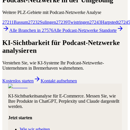
Podcast-Netzwerke
in der Umgebung
Weitere PLZ-Gebiete mit
Podcast-Netzwerke
Analyse
27211
Bassum
27232
Sulingen
27239
Twistringen
27243
Harpstedt
2724
Alle Branchen in
27576
Alle
Podcast-Netzwerke
Standorte
KI-Sichtbarkeit für
Podcast-Netzwerke
analysieren
Verstehen Sie, wie KI-Systeme Ihr
Podcast-Netzwerke
-
Unternehmen in
Bremerhaven
wahrnehmen.
Kostenlos starten
Kontakt aufnehmen
KI-Sichtbarkeitsanalyse für E-Commerce. Messen Sie, wie
Ihre Produkte in ChatGPT, Perplexity und Claude dargestellt
werden.
Jetzt starten
Wie wir arbeiten