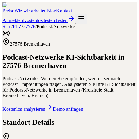
Preise
Wie wir arbeiten
Blog
Kontakt
Anmelden
Kostenlos testen
Testen
Start
/
PLZ
/
27576
/
Podcast-Netzwerke
27576
Bremerhaven
Podcast-Netzwerke
KI-Sichtbarkeit in
27576
Bremerhaven
Podcast-Networks: Werden Sie empfohlen, wenn User nach
Podcast-Empfehlungen fragen.
Analysieren Sie Ihre KI-Sichtbarkeit
für
Podcast-Netzwerke
in
Bremerhaven
(
Kreisfreie Stadt
Bremerhaven
,
Bremen
).
Kostenlos analysieren
Demo anfragen
Standort Details