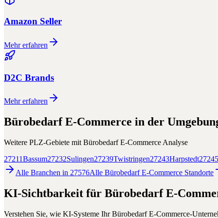
Amazon Seller
Mehr erfahren
D2C Brands
Mehr erfahren
Bürobedarf E-Commerce
in der Umgebun
Weitere PLZ-Gebiete mit
Bürobedarf E-Commerce
Analyse
27211
Bassum
27232
Sulingen
27239
Twistringen
27243
Harpstedt
2724
Alle Branchen in
27576
Alle
Bürobedarf E-Commerce
Standorte
KI-Sichtbarkeit für
Bürobedarf E-Comme
Verstehen Sie, wie KI-Systeme Ihr
Bürobedarf E-Commerce
-Untern