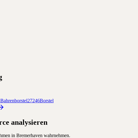
g
5
Bahrenborstel
27246
Borstel
rce
analysieren
ehmen in
Bremerhaven
wahrnehmen.