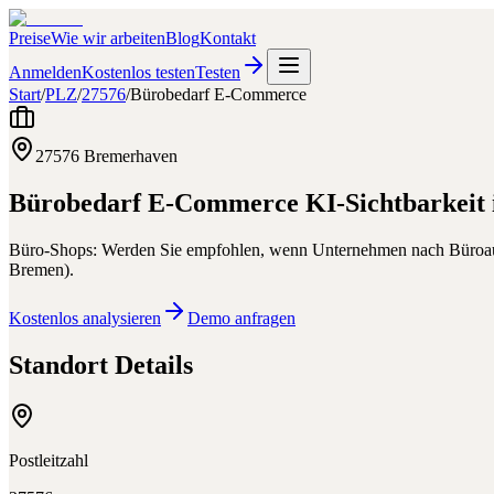
Preise
Wie wir arbeiten
Blog
Kontakt
Anmelden
Kostenlos testen
Testen
Start
/
PLZ
/
27576
/
Bürobedarf E-Commerce
27576
Bremerhaven
Bürobedarf E-Commerce
KI-Sichtbarkeit 
Büro-Shops: Werden Sie empfohlen, wenn Unternehmen nach Büroaus
Bremen
).
Kostenlos analysieren
Demo anfragen
Standort Details
Postleitzahl