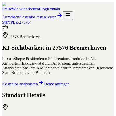
Preise
Wie wir arbeiten
Blog
Kontakt
Anmelden
Kostenlos testen
Testen
Start
/
PLZ
/
27576
/
27576
Bremerhaven
KI-Sichtbarkeit in
27576
Bremerhaven
Luxus-Shops: Positionieren Sie Premium-Produkte in AI-
Antworten. Exklusivität durch AI-Präsenz unterstreichen.
Analysieren Sie Ihre KI-Sichtbarkeit für
in
Bremerhaven
(
Kreisfreie
Stadt Bremerhaven
,
Bremen
).
Kostenlos analysieren
Demo anfragen
Standort Details