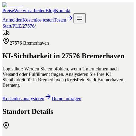
Preise
Wie wir arbeiten
Blog
Kontakt
Anmelden
Kostenlos testen
Testen
Start
/
PLZ
/
27576
/
27576
Bremerhaven
KI-Sichtbarkeit in
27576
Bremerhaven
Logistiker: Werden Sie empfohlen, wenn Unternehmen nach
Versand oder Fulfillment fragen.
Analysieren Sie Ihre KI-
Sichtbarkeit für
in
Bremerhaven
(
Kreisfreie Stadt Bremerhaven
,
Bremen
).
Kostenlos analysieren
Demo anfragen
Standort Details