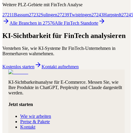
Weitere PLZ-Gebiete mit
FinTech
Analyse
27211
Bassum
27232
Sulingen
27239
Twistringen
27243
Harpstedt
2724
Alle Branchen in
27576
Alle
FinTech
Standorte
KI-Sichtbarkeit für
FinTech
analysieren
Verstehen Sie, wie KI-Systeme Ihr
FinTech
-Unternehmen in
Bremerhaven
wahrnehmen.
Kostenlos starten
Kontakt aufnehmen
KI-Sichtbarkeitsanalyse für E-Commerce. Messen Sie, wie
Ihre Produkte in ChatGPT, Perplexity und Claude dargestellt
werden.
Jetzt starten
Wie wir arbeiten
Preise & Pakete
Kontakt