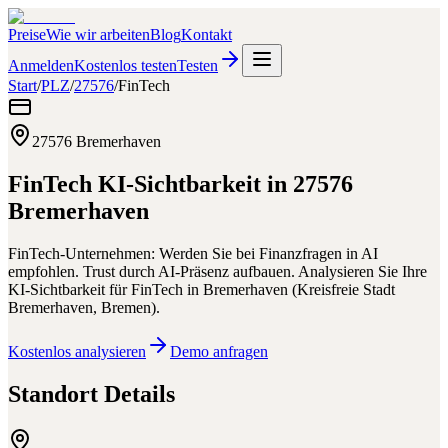
Preise
Wie wir arbeiten
Blog
Kontakt
Anmelden
Kostenlos testen
Testen
Start
/
PLZ
/
27576
/
FinTech
27576
Bremerhaven
FinTech
KI-Sichtbarkeit in
27576
Bremerhaven
FinTech-Unternehmen: Werden Sie bei Finanzfragen in AI
empfohlen. Trust durch AI-Präsenz aufbauen.
Analysieren Sie Ihre
KI-Sichtbarkeit für
FinTech
in
Bremerhaven
(
Kreisfreie Stadt
Bremerhaven
,
Bremen
).
Kostenlos analysieren
Demo anfragen
Standort Details