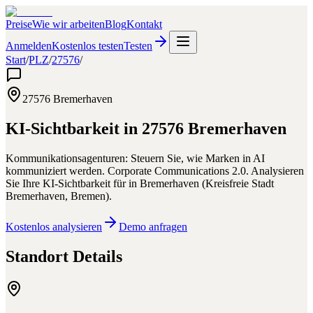
Preise
Wie wir arbeiten
Blog
Kontakt
Anmelden
Kostenlos testen
Testen
Start
/
PLZ
/
27576
/
27576
Bremerhaven
KI-Sichtbarkeit in
27576
Bremerhaven
Kommunikationsagenturen: Steuern Sie, wie Marken in AI
kommuniziert werden. Corporate Communications 2.0.
Analysieren
Sie Ihre KI-Sichtbarkeit für
in
Bremerhaven
(
Kreisfreie Stadt
Bremerhaven
,
Bremen
).
Kostenlos analysieren
Demo anfragen
Standort Details