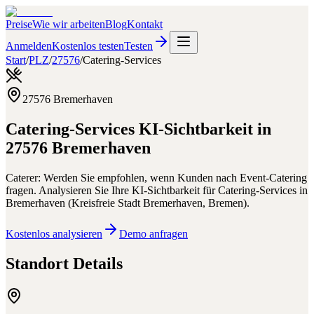
Preise
Wie wir arbeiten
Blog
Kontakt
Anmelden
Kostenlos testen
Testen
Start
/
PLZ
/
27576
/
Catering-Services
27576
Bremerhaven
Catering-Services
KI-Sichtbarkeit in
27576
Bremerhaven
Caterer: Werden Sie empfohlen, wenn Kunden nach Event-Catering
fragen.
Analysieren Sie Ihre KI-Sichtbarkeit für
Catering-Services
in
Bremerhaven
(
Kreisfreie Stadt Bremerhaven
,
Bremen
).
Kostenlos analysieren
Demo anfragen
Standort Details