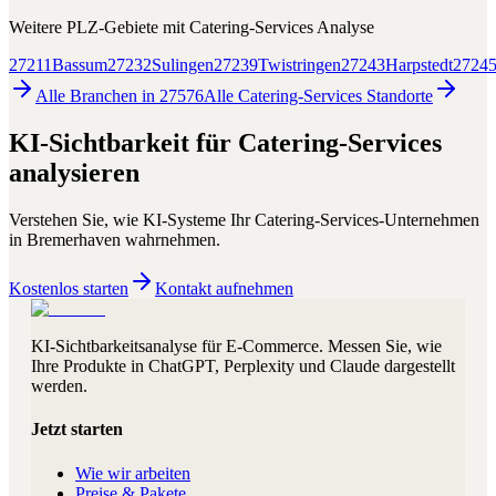
Weitere PLZ-Gebiete mit
Catering-Services
Analyse
27211
Bassum
27232
Sulingen
27239
Twistringen
27243
Harpstedt
2724
Alle Branchen in
27576
Alle
Catering-Services
Standorte
KI-Sichtbarkeit für
Catering-Services
analysieren
Verstehen Sie, wie KI-Systeme Ihr
Catering-Services
-Unternehmen
in
Bremerhaven
wahrnehmen.
Kostenlos starten
Kontakt aufnehmen
KI-Sichtbarkeitsanalyse für E-Commerce. Messen Sie, wie
Ihre Produkte in ChatGPT, Perplexity und Claude dargestellt
werden.
Jetzt starten
Wie wir arbeiten
Preise & Pakete