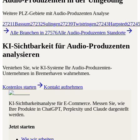
Audio-Produzenten
in der Umgebung
Weitere PLZ-Gebiete mit
Audio-Produzenten
Analyse
27211
Bassum
27232
Sulingen
27239
Twistringen
27243
Harpstedt
2724
Alle Branchen in
27576
Alle
Audio-Produzenten
Standorte
KI-Sichtbarkeit für
Audio-Produzenten
analysieren
Verstehen Sie, wie KI-Systeme Ihr
Audio-Produzenten
-
Unternehmen in
Bremerhaven
wahrnehmen.
Kostenlos starten
Kontakt aufnehmen
KI-Sichtbarkeitsanalyse für E-Commerce. Messen Sie, wie
Ihre Produkte in ChatGPT, Perplexity und Claude dargestellt
werden.
Jetzt starten
Wie wir arbeiten