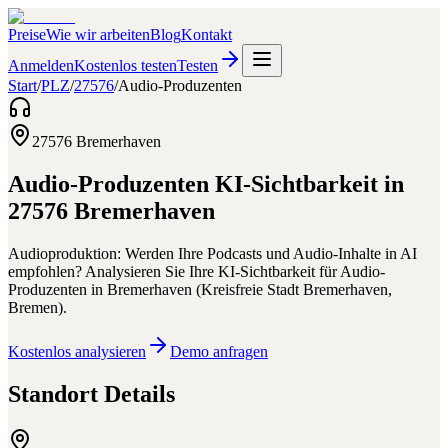
Preise
Wie wir arbeiten
Blog
Kontakt
Anmelden
Kostenlos testen
Testen
Start
/
PLZ
/
27576
/
Audio-Produzenten
27576
Bremerhaven
Audio-Produzenten
KI-Sichtbarkeit in
27576
Bremerhaven
Audioproduktion: Werden Ihre Podcasts und Audio-Inhalte in AI
empfohlen?
Analysieren Sie Ihre KI-Sichtbarkeit für
Audio-
Produzenten
in
Bremerhaven
(
Kreisfreie Stadt Bremerhaven
,
Bremen
).
Kostenlos analysieren
Demo anfragen
Standort Details