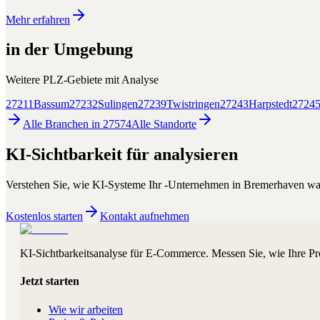
Mehr erfahren
in der Umgebung
Weitere PLZ-Gebiete mit
Analyse
27211
Bassum
27232
Sulingen
27239
Twistringen
27243
Harpstedt
2724
Alle Branchen in
27574
Alle
Standorte
KI-Sichtbarkeit für
analysieren
Verstehen Sie, wie KI-Systeme Ihr
-Unternehmen in
Bremerhaven
wa
Kostenlos starten
Kontakt aufnehmen
KI-Sichtbarkeitsanalyse für E-Commerce. Messen Sie, wie Ihre Pr
Jetzt starten
Wie wir arbeiten