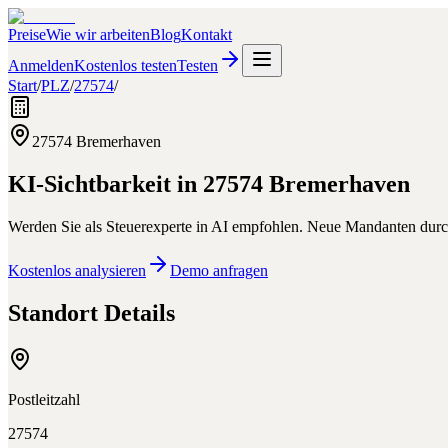
Preise
Wie wir arbeiten
Blog
Kontakt
Anmelden
Kostenlos testen
Testen
Start
/
PLZ
/
27574
/
27574
Bremerhaven
KI-Sichtbarkeit in
27574
Bremerhaven
Werden Sie als Steuerexperte in AI empfohlen. Neue Mandanten durc
Kostenlos analysieren
Demo anfragen
Standort Details
Postleitzahl
27574