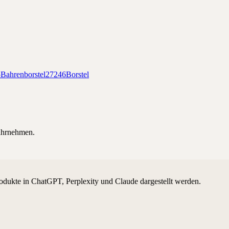
5
Bahrenborstel
27246
Borstel
hrnehmen.
odukte in ChatGPT, Perplexity und Claude dargestellt werden.