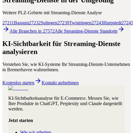
Streaming-Dienste
in der Umgebung
Weitere PLZ-Gebiete mit
Streaming-Dienste
Analyse
27211
Bassum
27232
Sulingen
27239
Twistringen
27243
Harpstedt
2724
Alle Branchen in
27572
Alle
Streaming-Dienste
Standorte
KI-Sichtbarkeit für
Streaming-Dienste
analysieren
Verstehen Sie, wie KI-Systeme Ihr
Streaming-Dienste
-Unternehmen
in
Bremerhaven
wahrnehmen.
Kostenlos starten
Kontakt aufnehmen
KI-Sichtbarkeitsanalyse für E-Commerce. Messen Sie, wie
Ihre Produkte in ChatGPT, Perplexity und Claude dargestellt
werden.
Jetzt starten
Wie wir arbeiten