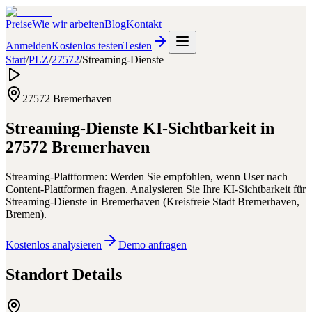
Preise
Wie wir arbeiten
Blog
Kontakt
Anmelden
Kostenlos testen
Testen
Start
/
PLZ
/
27572
/
Streaming-Dienste
27572
Bremerhaven
Streaming-Dienste
KI-Sichtbarkeit in
27572
Bremerhaven
Streaming-Plattformen: Werden Sie empfohlen, wenn User nach
Content-Plattformen fragen.
Analysieren Sie Ihre KI-Sichtbarkeit für
Streaming-Dienste
in
Bremerhaven
(
Kreisfreie Stadt Bremerhaven
,
Bremen
).
Kostenlos analysieren
Demo anfragen
Standort Details