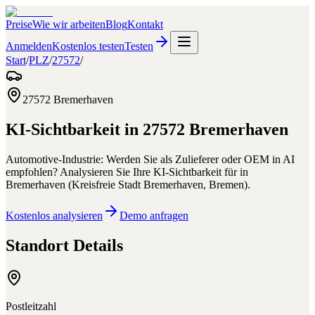
Preise
Wie wir arbeiten
Blog
Kontakt
Anmelden
Kostenlos testen
Testen
Start
/
PLZ
/
27572
/
27572
Bremerhaven
KI-Sichtbarkeit in
27572
Bremerhaven
Automotive-Industrie: Werden Sie als Zulieferer oder OEM in AI
empfohlen?
Analysieren Sie Ihre KI-Sichtbarkeit für
in
Bremerhaven
(
Kreisfreie Stadt Bremerhaven
,
Bremen
).
Kostenlos analysieren
Demo anfragen
Standort Details
Postleitzahl