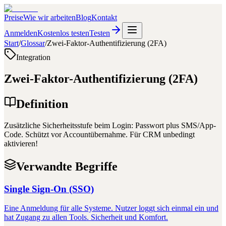
Preise
Wie wir arbeiten
Blog
Kontakt
Anmelden
Kostenlos testen
Testen
Start
/
Glossar
/
Zwei-Faktor-Authentifizierung (2FA)
Integration
Zwei-Faktor-Authentifizierung (2FA)
Definition
Zusätzliche Sicherheitsstufe beim Login: Passwort plus SMS/App-
Code. Schützt vor Accountübernahme. Für CRM unbedingt
aktivieren!
Verwandte Begriffe
Single Sign-On (SSO)
Eine Anmeldung für alle Systeme. Nutzer loggt sich einmal ein und
hat Zugang zu allen Tools. Sicherheit und Komfort.