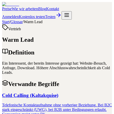
Preise
Wie wir arbeiten
Blog
Kontakt
Anmelden
Kostenlos testen
Testen
Start
/
Glossar
/
Warm Lead
Vertrieb
Warm Lead
Definition
Ein Interessent, der bereits Interesse gezeigt hat: Website-Besuch,
Anfrage, Download. Höhere Abschlusswahrscheinlichkeit als Cold
Leads.
Verwandte Begriffe
Cold Calling (Kaltakquise)
Telefonische Kontaktaufnahme ohne vorherige Beziehung. Bei B2C
stark eingeschränkt (UWG), bei B2B unter Bedingungen erlaubt.