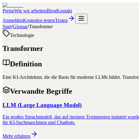
Preise
Wie wir arbeiten
Blog
Kontakt
Anmelden
Kostenlos testen
Testen
Start
/
Glossar
/
Transformer
Technologie
Transformer
Definition
Eine KI-Architektur, die die Basis für moderne LLMs bildet. Transf
Verwandte Begriffe
LLM (Large Language Model)
Ein großes Sprachmodell, das auf riesigen Textmengen trainiert wu
für KI-Suchmaschinen und Chatbots.
Mehr erfahren