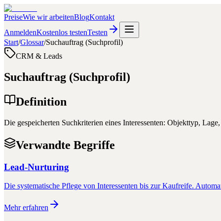
Preise
Wie wir arbeiten
Blog
Kontakt
Anmelden
Kostenlos testen
Testen
Start
/
Glossar
/
Suchauftrag (Suchprofil)
CRM & Leads
Suchauftrag (Suchprofil)
Definition
Die gespeicherten Suchkriterien eines Interessenten: Objekttyp, Lag
Verwandte Begriffe
Lead-Nurturing
Die systematische Pflege von Interessenten bis zur Kaufreife. Automa
Mehr erfahren