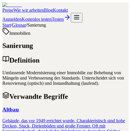
Preise
Wie wir arbeiten
Blog
Kontakt
Anmelden
Kostenlos testen
Testen
Start
/
Glossar
/
Sanierung
Immobilien
Sanierung
Definition
Umfassende Modernisierung einer Immobilie zur Behebung von
Mängeln und Verbesserung des Standards. Unterscheidet sich von
Renovierung (optisch) und Instandhaltung (laufend).
Verwandte Begriffe
Altbau
Gebäude, das vor 1949 errichtet wurde. Charakteristisch sind hohe
Decken, Stuck, Dielenböden und große Fenster. Oft mit