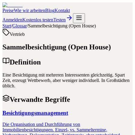
Preise
Wie wir arbeiten
Blog
Kontakt
Anmelden
Kostenlos testen
Testen
Start
/
Glossar
/
Sammelbesichtigung (Open House)
Vertrieb
Sammelbesichtigung (Open House)
Definition
Eine Besichtigung mit mehreren Interessenten gleichzeitig. Spart
Zeit, erzeugt Wettbewerb, aber weniger individuell. In Großstädten
üblich.
Verwandte Begriffe
Besichtigungsmanagement
Die Organisation und Durchführung von
Immobilienbesichtigungen. Einzel- vs. Sammeltermine,