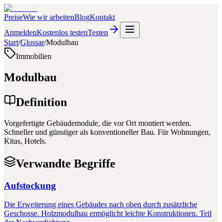
Preise
Wie wir arbeiten
Blog
Kontakt
Anmelden
Kostenlos testen
Testen
Start
/
Glossar
/
Modulbau
Immobilien
Modulbau
Definition
Vorgefertigte Gebäudemodule, die vor Ort montiert werden.
Schneller und günstiger als konventioneller Bau. Für Wohnungen,
Kitas, Hotels.
Verwandte Begriffe
Aufstockung
Die Erweiterung eines Gebäudes nach oben durch zusätzliche
Geschosse. Holzmodulbau ermöglicht leichte Konstruktionen. Teil