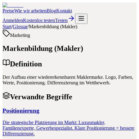
Preise
Wie wir arbeiten
Blog
Kontakt
Anmelden
Kostenlos testen
Testen
Start
/
Glossar
/
Markenbildung (Makler)
Marketing
Markenbildung (Makler)
Definition
Der Aufbau einer wiedererkennbaren Maklermarke. Logo, Farben,
Werte, Positionierung. Differenzierung im Wettbewerb.
Verwandte Begriffe
Positionierung
Die strategische Platzierung im Markt: Luxusmakler,
Familienexperte, Gewerbespezialist. Klare Positionierung = bessere
Differenzierung.