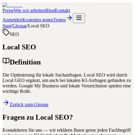
Preise
Wie wir arbeiten
Blog
Kontakt
Anmelden
Kostenlos testen
Testen
Start
/
Glossar
/
Local SEO
SEO
Local SEO
Definition
Die Optimierung für lokale Suchanfragen. Local SEO wird durch
Local GEO ergänzt, um auch bei lokalen KI-Anfragen gefunden zu
werden. Google My Business und lokale Verzeichnisse spielen eine
wichtige Rolle.
Zurück zum Glossar
Fragen zu
Local SEO
?
Kontaktieren Sie uns — wir erklären Ihnen gerne jeden Fachbegriff