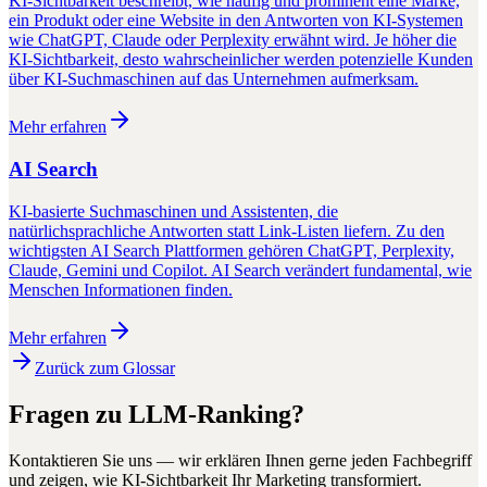
KI-Sichtbarkeit beschreibt, wie häufig und prominent eine Marke,
ein Produkt oder eine Website in den Antworten von KI-Systemen
wie ChatGPT, Claude oder Perplexity erwähnt wird. Je höher die
KI-Sichtbarkeit, desto wahrscheinlicher werden potenzielle Kunden
über KI-Suchmaschinen auf das Unternehmen aufmerksam.
Mehr erfahren
AI Search
KI-basierte Suchmaschinen und Assistenten, die
natürlichsprachliche Antworten statt Link-Listen liefern. Zu den
wichtigsten AI Search Plattformen gehören ChatGPT, Perplexity,
Claude, Gemini und Copilot. AI Search verändert fundamental, wie
Menschen Informationen finden.
Mehr erfahren
Zurück zum Glossar
Fragen zu
LLM-Ranking
?
Kontaktieren Sie uns — wir erklären Ihnen gerne jeden Fachbegriff
und zeigen, wie KI-Sichtbarkeit Ihr Marketing transformiert.