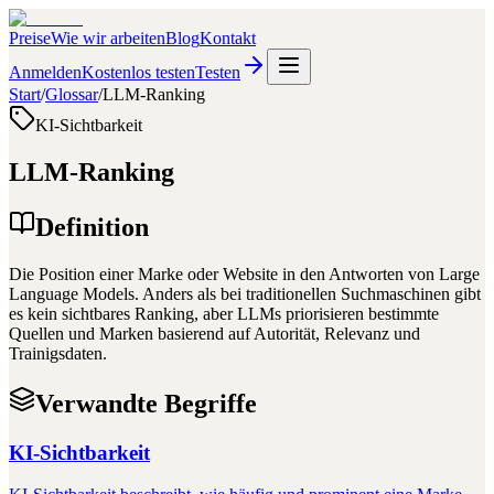
Preise
Wie wir arbeiten
Blog
Kontakt
Anmelden
Kostenlos testen
Testen
Start
/
Glossar
/
LLM-Ranking
KI-Sichtbarkeit
LLM-Ranking
Definition
Die Position einer Marke oder Website in den Antworten von Large
Language Models. Anders als bei traditionellen Suchmaschinen gibt
es kein sichtbares Ranking, aber LLMs priorisieren bestimmte
Quellen und Marken basierend auf Autorität, Relevanz und
Trainigsdaten.
Verwandte Begriffe
KI-Sichtbarkeit