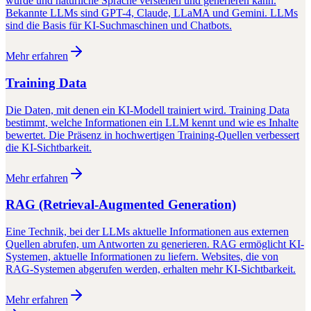
wurde und natürliche Sprache verstehen und generieren kann.
Bekannte LLMs sind GPT-4, Claude, LLaMA und Gemini. LLMs
sind die Basis für KI-Suchmaschinen und Chatbots.
Mehr erfahren
Training Data
Die Daten, mit denen ein KI-Modell trainiert wird. Training Data
bestimmt, welche Informationen ein LLM kennt und wie es Inhalte
bewertet. Die Präsenz in hochwertigen Training-Quellen verbessert
die KI-Sichtbarkeit.
Mehr erfahren
RAG (Retrieval-Augmented Generation)
Eine Technik, bei der LLMs aktuelle Informationen aus externen
Quellen abrufen, um Antworten zu generieren. RAG ermöglicht KI-
Systemen, aktuelle Informationen zu liefern. Websites, die von
RAG-Systemen abgerufen werden, erhalten mehr KI-Sichtbarkeit.
Mehr erfahren