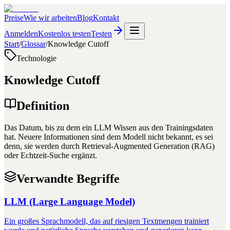
Preise
Wie wir arbeiten
Blog
Kontakt
Anmelden
Kostenlos testen
Testen
Start
/
Glossar
/
Knowledge Cutoff
Technologie
Knowledge Cutoff
Definition
Das Datum, bis zu dem ein LLM Wissen aus den Trainingsdaten
hat. Neuere Informationen sind dem Modell nicht bekannt, es sei
denn, sie werden durch Retrieval-Augmented Generation (RAG)
oder Echtzeit-Suche ergänzt.
Verwandte Begriffe
LLM (Large Language Model)
Ein großes Sprachmodell, das auf riesigen Textmengen trainiert