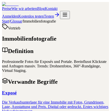
Preise
Wie wir arbeiten
Blog
Kontakt
Anmelden
Kostenlos testen
Testen
Start
/
Glossar
/
Immobilienfotografie
Vertrieb
Immobilienfotografie
Definition
Professionelle Fotos für Exposés und Portale. Beeinflusst Klickrate
und Anfragen massiv. Trends: Drohnenfotos, 360°-Rundgänge,
Virtual Staging.
Verwandte Begriffe
Exposé
Die Verkaufsunterlage für eine Immobilie mit Fotos, Grundrissen,
Lage, Ausstattung und Preis. Digital oder gedruckt. Erstes wichtiges