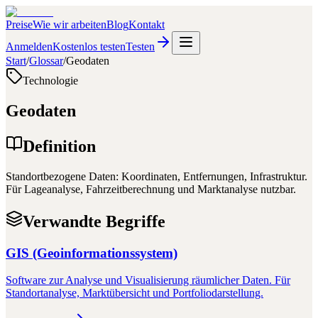
Preise
Wie wir arbeiten
Blog
Kontakt
Anmelden
Kostenlos testen
Testen
Start
/
Glossar
/
Geodaten
Technologie
Geodaten
Definition
Standortbezogene Daten: Koordinaten, Entfernungen, Infrastruktur.
Für Lageanalyse, Fahrzeitberechnung und Marktanalyse nutzbar.
Verwandte Begriffe
GIS (Geoinformationssystem)
Software zur Analyse und Visualisierung räumlicher Daten. Für
Standortanalyse, Marktübersicht und Portfoliodarstellung.