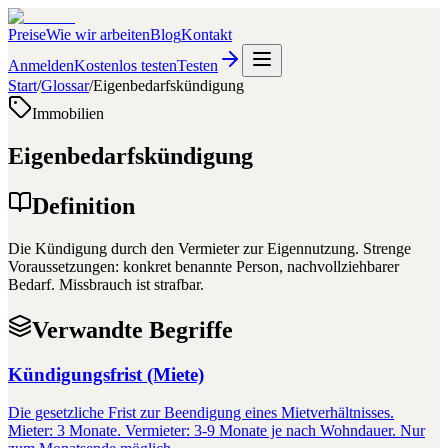
Preise
Wie wir arbeiten
Blog
Kontakt
Anmelden
Kostenlos testen
Testen
Start
/
Glossar
/
Eigenbedarfskündigung
Immobilien
Eigenbedarfskündigung
Definition
Die Kündigung durch den Vermieter zur Eigennutzung. Strenge
Voraussetzungen: konkret benannte Person, nachvollziehbarer
Bedarf. Missbrauch ist strafbar.
Verwandte Begriffe
Kündigungsfrist (Miete)
Die gesetzliche Frist zur Beendigung eines Mietverhältnisses.
Mieter: 3 Monate. Vermieter: 3-9 Monate je nach Wohndauer. Nur