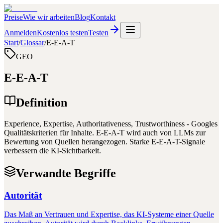
Preise
Wie wir arbeiten
Blog
Kontakt
Anmelden
Kostenlos testen
Testen
Start
/
Glossar
/
E-E-A-T
GEO
E-E-A-T
Definition
Experience, Expertise, Authoritativeness, Trustworthiness - Googles
Qualitätskriterien für Inhalte. E-E-A-T wird auch von LLMs zur
Bewertung von Quellen herangezogen. Starke E-E-A-T-Signale
verbessern die KI-Sichtbarkeit.
Verwandte Begriffe
Autorität
Das Maß an Vertrauen und Expertise, das KI-Systeme einer Quelle