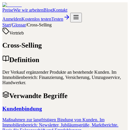
Preise
Wie wir arbeiten
Blog
Kontakt
Anmelden
Kostenlos testen
Testen
Start
/
Glossar
/
Cross-Selling
Vertrieb
Cross-Selling
Definition
Der Verkauf ergänzender Produkte an bestehende Kunden. Im
Immobilienbereich: Finanzierung, Versicherung, Umzugsservice,
Handwerker.
Verwandte Begriffe
Kundenbindung
Maßnahmen zur langfristigen Bindung von Kunden. Im
Immobilienbereich: Newsletter, Jubiläumsgrüße, Marktberichte.