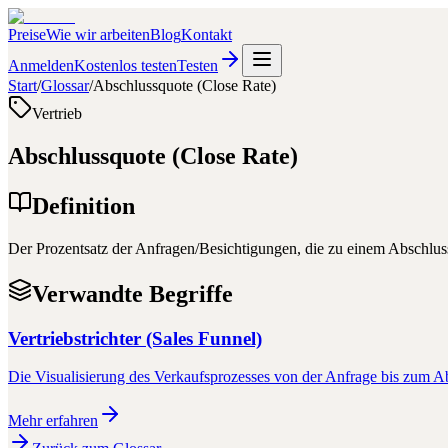
Preise
Wie wir arbeiten
Blog
Kontakt
Anmelden
Kostenlos testen
Testen
Start
/
Glossar
/
Abschlussquote (Close Rate)
Vertrieb
Abschlussquote (Close Rate)
Definition
Der Prozentsatz der Anfragen/Besichtigungen, die zu einem Abschlu
Verwandte Begriffe
Vertriebstrichter (Sales Funnel)
Die Visualisierung des Verkaufsprozesses von der Anfrage bis zum A
Mehr erfahren