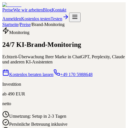
Preise
Wie wir arbeiten
Blog
Kontakt
Anmelden
Kostenlos testen
Testen
Startseite
/
Preise
/
Brand-Monitoring
Monitoring
24/7 KI-Brand-Monitoring
Echtzeit-Überwachung Ihrer Marke in ChatGPT, Perplexity, Claude
und anderen KI-Assistenten
Kostenlos beraten lassen
+49 170 5988648
Investition
ab
490
EUR
netto
Umsetzung:
Setup in 2-3 Tagen
Persönliche Betreuung inklusive